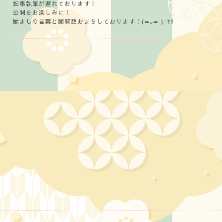
記事執筆が遅れております！
公開をお楽しみに！
励ましの言葉と閲覧数おまちしております！(≖ᴗ≖ )ﾆﾔﾘ