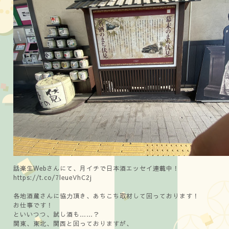
話楽生Webさんにて、月イチで日本酒エッセイ連載中！
https://t.co/7leueVhC2j
各地酒蔵さんに協力頂き、あちこち取材して回っております！
お仕事です！
といいつつ、試し酒も……？
関東、東北、関西と回っておりますが、