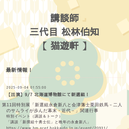
講談師
三代目 松林伯知
【 猫遊軒 】
最新情報！
2025-09-04 01:55:00
【出演】9/7 北海道博物館にて新選組！
第11回特別展「新選組永倉新八と会津藩士栗田鉄馬－二人
のサムライが歩んだ幕末・近代－」関連行事
特別イベント（講談＆トーク）
「講談「新撰組十勇士伝」と晩年の永倉新八」
https://www.hm.pref.hokkaido.lg.jp/event/20931/