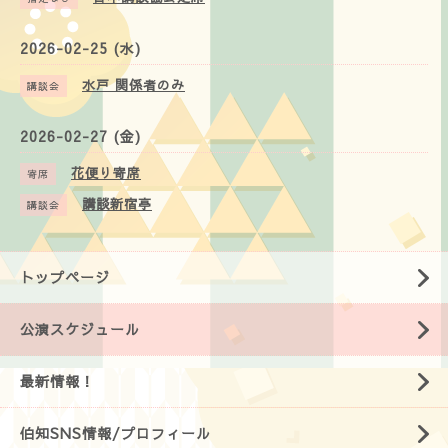
2026-02-25 (水)
水戸 関係者のみ
講談会
2026-02-27 (金)
花便り寄席
寄席
講談新宿亭
講談会
トップページ
公演スケジュール
最新情報！
伯知SNS情報/プロフィール