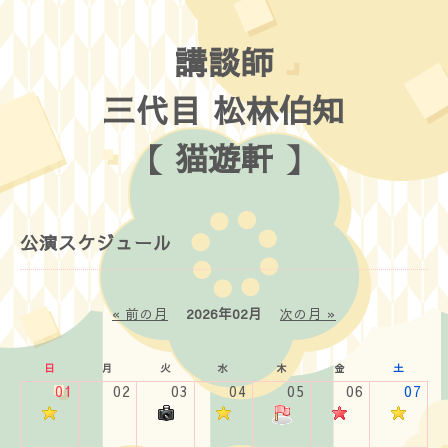
講談師
三代目 松林伯知
【 猫遊軒 】
公演スケジュール
« 前の月
2026年02月
次の月 »
日
月
火
水
木
金
土
01
02
03
04
05
06
07